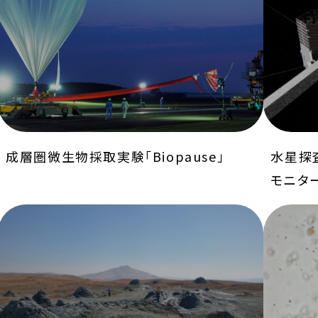
成層圏微生物採取実験「Biopause」
水星探査
モニター