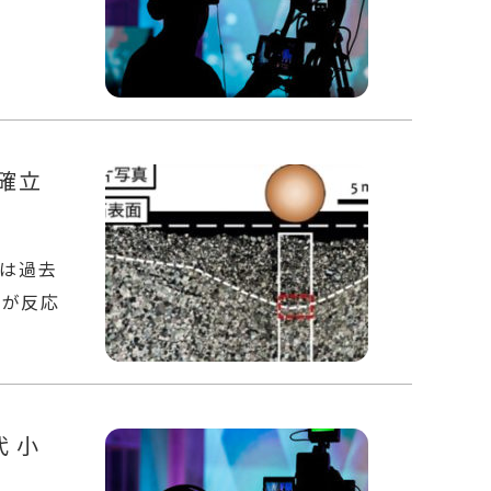
確立
」は過去
物が反応
代 小