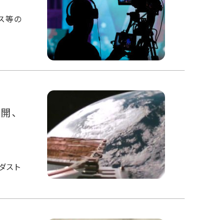
ス等の
星
展開、
ダスト