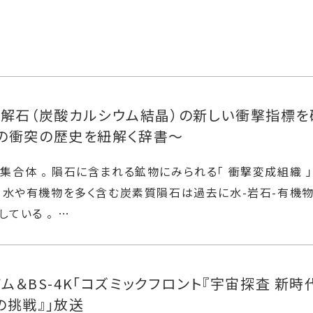
方解石（炭酸カルシウム結晶）の新しい衝撃指標を
の衝突の歴史を紐解く辞書～
集合体 。 隕石に含まれる鉱物にみられる「 衝撃変成組織 
。 水や有機物を多く含む炭素質隕石は過去に水-岩石-有機
ている 。 …
アム＆BS-4K「コズミックフロント『宇宙探査 新時
の挑戦』」放送