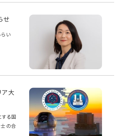
らせ
あらい
リア大
とする国
同士の合