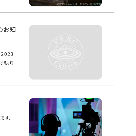
のお知
023
で執り
ます。