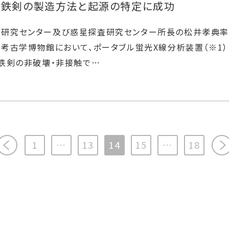
の鉄剣の製造方法と起源の特定に成功
研究センター及び惑星探査研究センター所長の松井孝典率
ト考古学博物館において、ポータブル蛍光X線分析装置（※1
 鉄剣の非破壊・非接触で…
次へ>>
1
…
13
14
15
…
18