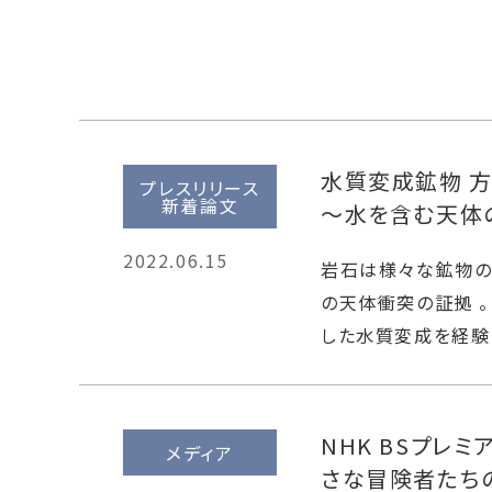
水質変成鉱物 
プレスリリース
新着論文
～水を含む天体
2022.06.15
岩石は様々な鉱物の
の天体衝突の証拠 
した水質変成を経験し
NHK BSプレミ
メディア
さな冒険者たち