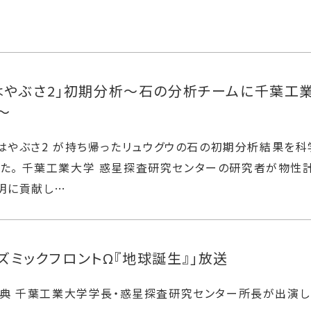
はやぶさ2」初期分析～石の分析チームに千葉工
～
、はやぶさ2 が持ち帰ったリュウグウの石の初期分析結果を科
発表した。 千葉工業大学 惑星探査研究センターの研究者が物性
明に貢献し…
コズミックフロントΩ『地球誕生』」放送
孝典 千葉工業大学学長・惑星探査研究センター所長が出演し