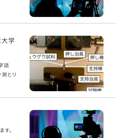
業大学
学誌
計測とリ
ます。