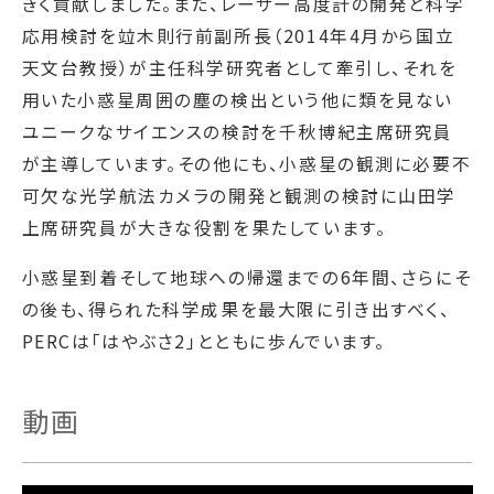
きく貢献しました。また、レーザー高度計の開発と科学
応用検討を竝木則行前副所長（2014年4月から国立
天文台教授）が主任科学研究者として牽引し、それを
用いた小惑星周囲の塵の検出という他に類を見ない
ユニークなサイエンスの検討を千秋博紀主席研究員
が主導しています。その他にも、小惑星の観測に必要不
可欠な光学航法カメラの開発と観測の検討に山田学
上席研究員が大きな役割を果たしています。
小惑星到着そして地球への帰還までの6年間、さらにそ
の後も、得られた科学成果を最大限に引き出すべく、
PERCは「はやぶさ2」とともに歩んでいます。
動画