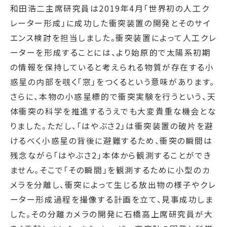
和田浩二主席研究員は2019年4月「世界初の人工ク
レーター形成」に成功した衝突装置の開発とそのサイ
エンス検討を担当しました。衝突装置によって人工クレ
ーターを形成することには、より始原的で太陽系初期
の情報を保持していると考えられる物質が存在する小
惑星の内部を覗く「窓」をつくるという意味があります。
さらに、本物の小惑星標的で衝突実験を行うという、天
体衝突の科学を推進するうえでも大変貴重な機会とな
りました。ただし、「はやぶさ2」は衝突装置の破片を避
けるべく小惑星の背後に避難するため、衝突の瞬間は
残念ながら「はやぶさ2」本体から観測することができ
ません。そこで「その瞬間」を観測するために小型のカ
メラを分離し、衝突によって生じる放出物の様子やクレ
ーター形成過程を撮像する計画を立て、見事成功しま
した。その分離カメラの開発に石橋高上席研究員が大