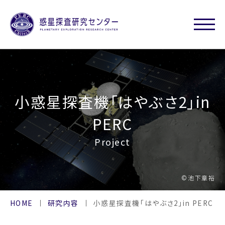
小惑星探査機「はやぶさ2」in
PERC
Project
©池下章裕
HOME
研究内容
小惑星探査機「はやぶさ2」in PERC