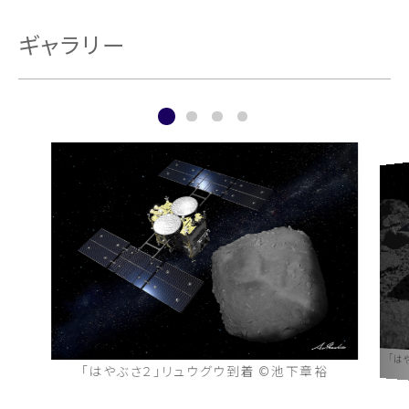
ギャラリー
「は
「はやぶさ２」リュウグウ到着 ©池下章裕