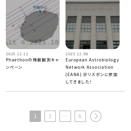
2025.12.12
2025.12.08
Phaethonの掩蔽観測キャ
European Astrobiology
ンペーン
Network Association
(EANA) ＠リスボンに参加
してきました！
次へ>>
1
2
…
6