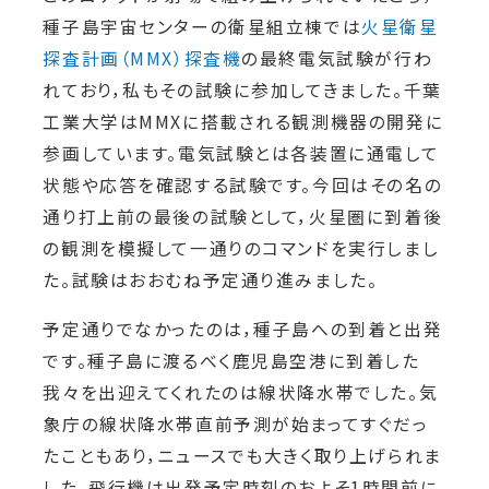
種子島宇宙センターの衛星組立棟では
火星衛星
探査計画（MMX）探査機
の最終電気試験が行わ
れており，私もその試験に参加してきました。千葉
工業大学はMMXに搭載される観測機器の開発に
参画しています。電気試験とは各装置に通電して
状態や応答を確認する試験です。今回はその名の
通り打上前の最後の試験として，火星圏に到着後
の観測を模擬して一通りのコマンドを実行しまし
た。試験はおおむね予定通り進みました。
予定通りでなかったのは，種子島への到着と出発
です。種子島に渡るべく鹿児島空港に到着した
我々を出迎えてくれたのは線状降水帯でした。気
象庁の線状降水帯直前予測が始まってすぐだっ
たこともあり，ニュースでも大きく取り上げられま
した。飛行機は出発予定時刻のおよそ1時間前に