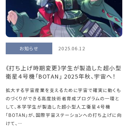
お知らせ
2025.06.12
《打ち上げ時期変更》学生が製造した超小型
衛星４号機「BOTAN」 2025年秋、宇宙へ！
拡大する宇宙産業を支えるために宇宙で確実に動くも
のづくりができる高度技術者育成プログラムの一環と
して、本学学生が製造した超小型人工衛星４号機
「BOTAN」が、国際宇宙ステーションへの打ち上げに向
けて、…