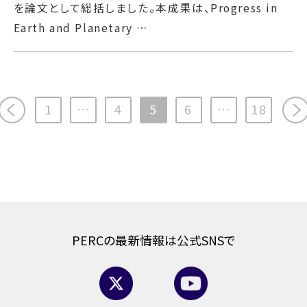
を論文として総括しました。本成果は、Progress in
Earth and Planetary …
次へ>>
1
…
4
5
6
…
18
PERCの最新情報は公式SNSで