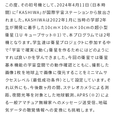
この度、その初号機として、2024年4月11日（日本時
間）に「KASHIWA」が国際宇宙ステーションから放出さ
れました。KASHIWAは2022年1月に当時の学部2年
生が開発に着手した10cm×10cm×10cmの超小型
衛星（1U キューブサット※1）で、本プログラムでは2号
機となります。学生達は衛星プロジェクトに参加する中
で「宇宙で確実に動く」衛星を作るためにはどのように
すれば良いかを学んできました。今回の衛星では衛星
基本機能の宇宙空間での動作確認とともに、撮影した
画像1枚を地球上で画像に復元することをミニマムサ
クセスレベル（最低成功条件）として設定しています。そ
れ以外にも、今後数ヶ月の間、ステレオカメラによる測
距、夜間光等を対象とした地球観測、APRS（※2）によ
る一般アマチュア無線家へのメッセージ送受信、地磁
気データの聴覚情報への変換にも挑戦します。