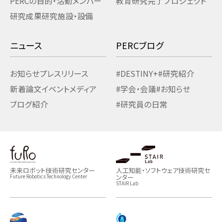
PERCの目的・活動
メンバー
教育研究
完了プロジェクト
研究成果
研究施設・設備
ニュース
PERCブログ
お知らせ
プレスリリース
#DESTINY+
#研究紹介
新着論文
イベント
メディア
#学会・会議
#お知らせ
ブログ紹介
#研究員の日常
未来ロボット技術研究センター
人工知能・ソフトウェア技術研究セ
ンター
Future Robotics Technology Center
STAIR Lab