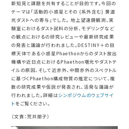
新知見と課題を共有することが目的です。今回の
テーマは「活動的小惑星とその (系外含む) 黄道
光ダストへの寄与」でした。 地上望遠鏡観測、実
験室におけるダスト試料の分析、モデリングなど
の観点におけるの研究レビューや最新研究成果
の発表と議論が行われました。DESTINY＋の目
標天体である小惑星Phaethonからのダスト放出
機構や近日点におけるPhaethon増光やダストテ
イルの原因、そして近赤外、中間赤外のスペクトル
に基づくPhaethon構成物質の推定について、複
数の研究成果や仮説が発表され、活発な議論が
行われました。詳細は
シンポジウムのウェブサイ
ト
をご覧ください。
（文責：荒井朋子）