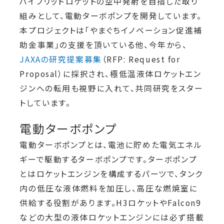
ハイブリッドロケットの空中発射を目指した取り
組みとして、電動ターボポンプを開発しています。
本プロジェクトは「やまぐちイノベーション促進補
助金事業」の支援を頂いている他、今年から、
JAXAの研究提案募集
（RFP: Request for
Proposal）に採択され、極低温液体ロケットエン
ジンへの転用も視野に入れて、共同研究をスター
トしています。
電動ターボポンプ
電動ターボポンプとは、電池に貯めた電気エネル
ギーで駆動するターボポンプです。ターボポンプ
とはロケットエンジンを構成するパーツで、タンク
内の低圧な液体燃料を加圧し、高圧な燃焼室に
供給する役割があります。H3ロケットやFalcon9
などの大型の液体ロケットエンジンには必ず搭載