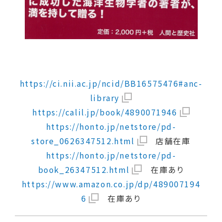
https://ci.nii.ac.jp/ncid/BB16575476#anc-
library
https://calil.jp/book/4890071946
https://honto.jp/netstore/pd-
store_0626347512.html
店舗在庫
https://honto.jp/netstore/pd-
book_26347512.html
在庫あり
https://www.amazon.co.jp/dp/489007194
6
在庫あり