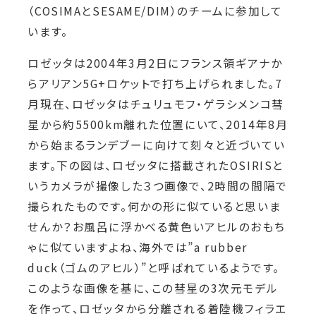
（
COSIMA
と
SESAME/DIM
）のチームに参加して
い
ます。
ロゼッタは2004年3月2日にフランス領ギアナか
らアリアン5G+ロケットで打ち上げられました。7
月現在、ロゼッタはチュリュモフ・ゲ
ラシメ
ンコ彗
星から約
5500km
離れた位置にいて、
2014
年
8
月
から始まるランデブーに向けて刻々と近づいてい
ます。下の図は、ロゼッタに搭載
され
た
OSIRIS
と
いうカメラが撮像した３つ画像で、
2
時間の間隔で
撮られたものです。何かの形に似ていると思いま
せんか？お風呂に浮かべる
黄色
いアヒルのおもち
ゃに似ていますよね、海外では”
a rubber
duck
（ゴムのアヒル）”と呼ばれているようです。
このような画像を基に、この
彗星の
3
次元モデル
を作って、ロゼッタから分離される着陸機フィラエ