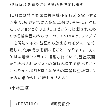
（
Philae
）を着陸させる場所を決定しま
す。
11
月には彗星表面に着陸
機
(Philae)
を投下する
予定で、成功すれば人類史上初の、彗星に着陸し
たミッションとなります。
ロゼッタに搭載された多
くの搭載機器のうち
の一つ、
COSIMA
は、ランデブ
ーを開始すると、彗星から放出されるダストを捕
獲して、化学成
分を調べることになります。一方、
DIM
は着機
フィラエに搭載されていて、彗星表面
から放出されたダストの運動の様子を調べること
になり
ます。
SF
映画さながらの彗星探査計画、今
後の活
躍から目が離せませんね！
（小林正規）
#DESTINY+
#研究紹介