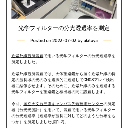
光学フィルターの分光透過率を測定
Posted on
2023-07-03
by
akitaya
近紫外線観測装置
で用いる光学フィルターの分光透過率を
測定しました。
近紫外線観測装置では、天体望遠鏡から届く近紫外線の特
定の波長域の光のみを選択的に透過してCMOSアレイ検出
器に結像させます。そのために、近紫外線のみを透過する
光学フィルターを望遠鏡と検出器の間に設置します。
今回、
国立天文台三鷹キャンパス先端技術センター
の測定
器（分光光度計）を用いて、装置で用いる光学フィルター
の分光透過率（透過率が波長に対してどのような分布をも
つか）を測定しました(図1, 2)。